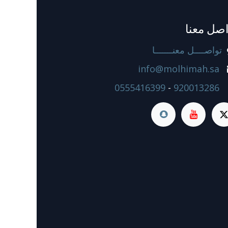
اصل معنا
تواصــــل معنـــــــا
info@molhimah.sa
0555416399
-
920013286