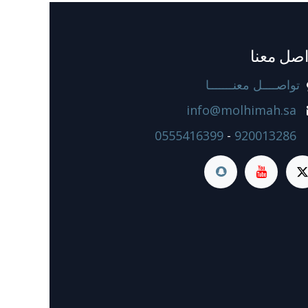
اصل معنا
تواصــــل معنـــــــا
info@molhimah.sa
0555416399
-
920013286