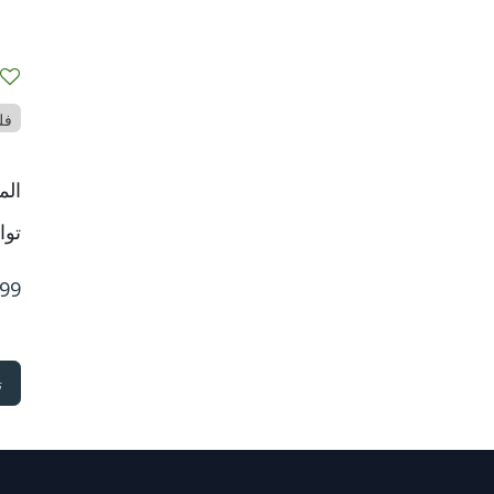
فل
الم
توا
99
​