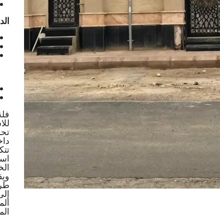
الد
فلة
للا
تحس
داخ
تتك
است
الخ
ويق
طري
إلى
الم
المد