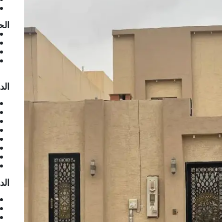
الح
الد
الد