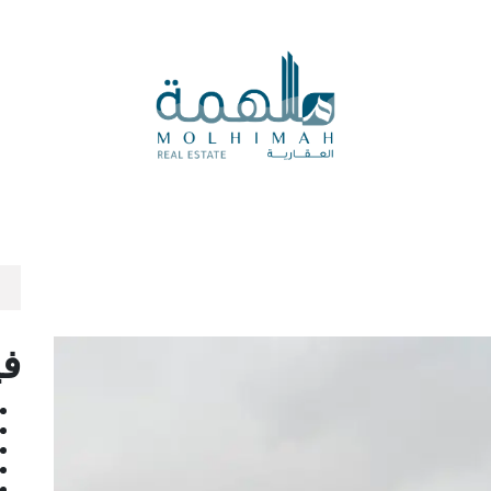
المدونة العقارية
المزادات
الرأي العقاري
العروض ال
في