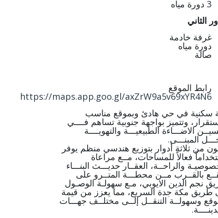
3 دورة مياه
ور الثاني
غرفة خادمة
دورة مياه
صالة
رابط الموقع
https://maps.app.goo.gl/axZrW9a5v69xYR4N6
 سكنية في حي هادئ وبموقع مناسب
ستقرار، وتتميز بواجهة جنوبية تساهم فــــي
يــن الاضـــاءة الطبيعيـــة والتهويــــة
ـــل المبنـــى.
ون من ثلاثة أدوار بتوزيع هندسي منظم يوفر
خداماً فعالاً للمساحات، مــع مراعاة
صوصيـة والراحــة، العقــار حديـــث البنـــاء
ــع بالقــرب مــن محطـــة المتــرو على
ق نجم الدين الايوبي، مـع سهولـة الوصـول
 طريق مكة جدة السريع، مما يعزز من قيمة
وقع وسهولــة التنقــل إلــى مختلــف جهـــات
ينــــة.