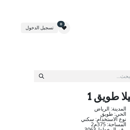
0
تسجيل الدخول
عقارية
برنامج مثمرة لإدارة الأوقاف
تواصل معنا
لا طويق 1
المدينة: الرياض
الحي: طويق
نوع الاستخدام: سكني
المساحة: 375م2
رقم المخطط 3063