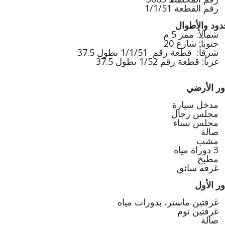
رقم القطعة 1/1/51
دود والأطوال
شمالاً: ممر 5 م
جنوباً: شارع 20
شرقاً: قطعة رقم 1/1/51 بطول 37.5
غرباً: قطعة رقم 1/52 بطول 37.5
ور الأرضي
مدخل سيارة
مجلس رجال
مجلس نساء
صالة
مشب
3 دوراة مياه
مطبخ
غرفة سائق
ور الأول
غرفتين ماستر، بدورات مياه
غرفتين نوم
صالة