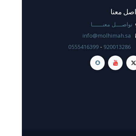
اصل معنا
تواصــــل معنـــــــا
info@molhimah.sa
0555416399
-
920013286