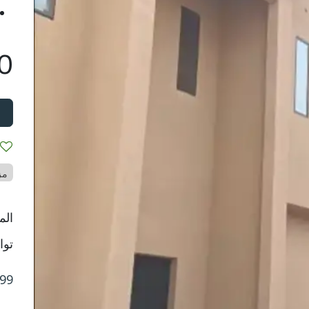
0
مز
الم
توا
99