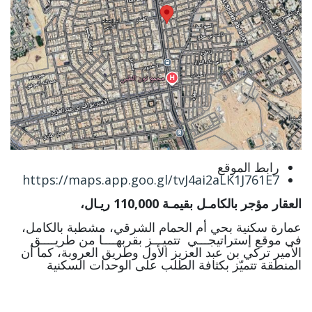
رابط الموقع
https://maps.app.goo.gl/tvJ4ai2aLK1J761E7
العقار مؤجر بالكامـل بقيمـة 110,000 ريـال،
عمارة سكنية بحي أم الحمام الشرقي، مشطبة بالكامل،
في موقع إستراتيجـــي تتميـــز بقربهــــا من طريــــق
الأمير تركي بن عبد العزيز الأول وطريق العروبة، كما أن
المنطقة تتميّز بكثافة الطلب على الوحدات السكنية