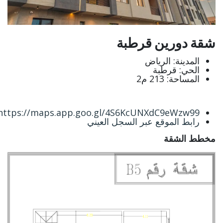
شقة دورين قرطبة
المدينة: الرياض
الحي: قرطبة
المساحة: 213 م2
https://maps.app.goo.gl/4S6KcUNXdC9eWzw99
رابط الموقع عبر السجل العيني
مخطط الشقة