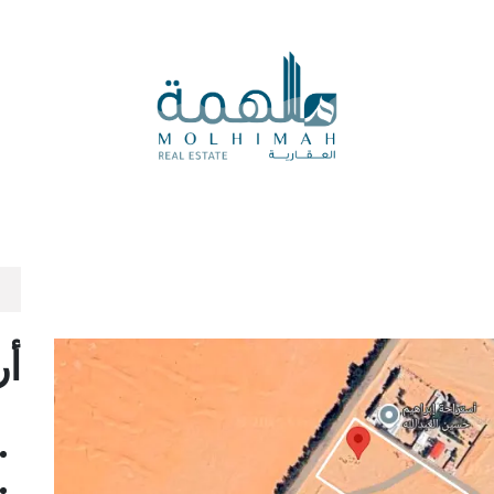
المدونة العقارية
المزادات
الرأي العقاري
العروض ال
أر