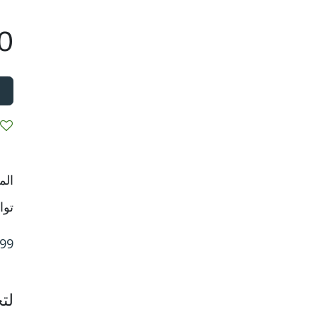
00
الم
توا
99
لت