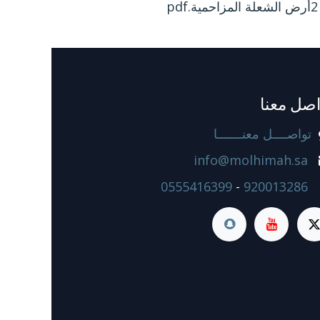
ة المزاحمية.pdf
اصل معنا
تواصــــل معنـــــــا
info@molhimah.sa
0555416399
-
920013286