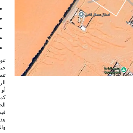
تتو
حي 
تتم
الز
أو 
كما
الح
قيم
هذه
وال