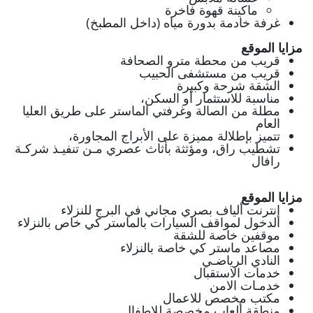
ماكينة قهوة فاخرة
غرفة خادمة بدورة مياه (داخل المطبخ)
مزايا الموقع
قريب من محطة مترو الصحافة
قريب من مستشفى الحبيب
الشقة شرحة وكبيرة
مناسبة للاستثمار أو السكن،
مطلة من الصالة وغرفتي الماستر على طريق العليا
العام
تتميز بإطلالة مميزة على الأبراج المجاورة،
تشطيب راق، ومؤثثة بأثاث عصري مـن تنفيـذ شركـة
رافال
مزايا الموقع
إنترنت ألياف بصري مجاني في البرج للنزلاء
الدخول لمواقف السيارات بالماستر كي خاص بالنزلاء
موقفين خاصة للشقة
مصاعد ماستر كي خاصة بالنزلاء
النادي الرياضـي
خدمات الاستقبال
خدمـات الامن
مكتب مخصص للاعمال
منطقة ألعاب مخصصة للاطفال