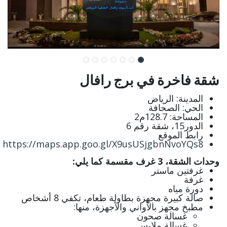
شقة فاخرة في برج رافال
المدينة: الرياض
الحي: الصحافة
المساحة: 128.7م2
الدور15، شقة رقم 6
رابط الموقع
https://maps.app.goo.gl/X9usUSjgbnNvoYQs8
وحدات الشقة، 3 غرف مقسمة كما يلي:
غرفتين ماستر
غرفة
دورة مياه
صالة كبيرة مجهزة بطاولة طعام، تكفي 8 أشخاص
مطبخ مجهز بالأواني والأجهزة، منها:
غسالة صحون
غسالة ملابس